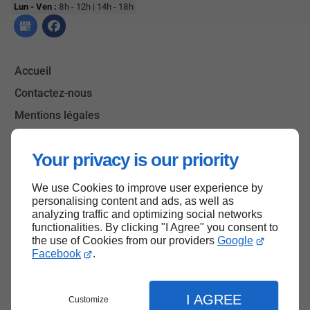
Lun - Ven :
8h - 12h | 14h - 18h
Accueil
Contactez-nous
Mentions légales
Plan du site
Your privacy is our priority
We use Cookies to improve user experience by
Haut de page
personalising content and ads, as well as
analyzing traffic and optimizing social networks
functionalities. By clicking "I Agree" you consent to
the use of Cookies from our providers
Google
Facebook
.
I AGREE
Customize